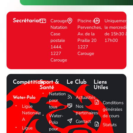
Carouge
Piscine des
Uniquement
Secrétariat
Natation
Pervenches,
le mercredi
Case
Av. de la
de 15h30 à
postale
Praille 20
17h00
1444,
1227
1227
Carouge
Carouge
Compétition
Sport &
Le Club
Liens
Santé
Utiles
Natation
Actualités
Water-Polo
pour
Conditions
Ligue
Nos
tous
générales
Nationale
partenaires
Water-
de cours
A
Contact
Polo
Statuts
Ligue
pour