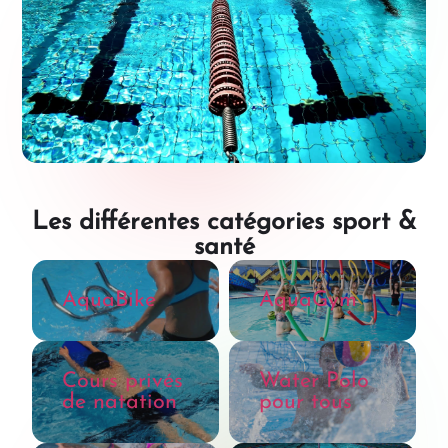
Les différentes catégories sport &
santé
AquaBike
AquaGym
Cours privés
Water Polo
de natation
pour tous