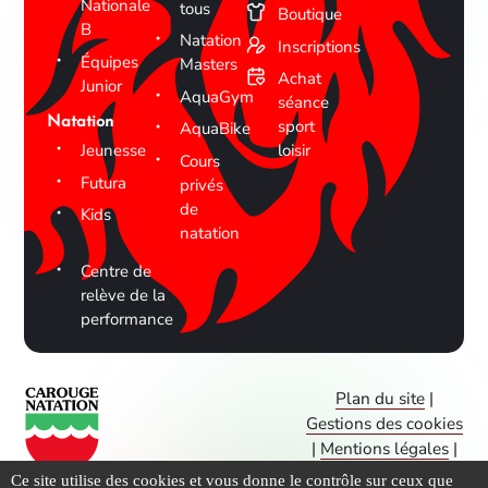
Nationale
tous
Boutique
B
Natation
Inscriptions
Équipes
Masters
Achat
Junior
AquaGym
séance
Natation
sport
AquaBike
Jeunesse
loisir
Cours
Futura
privés
de
Kids
natation
Centre de
relève de la
performance
Plan du site
|
Gestions des cookies
|
Mentions légales
|
CGV
Ce site utilise des cookies et vous donne le contrôle sur ceux que