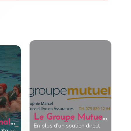
Le Groupe Mutuel
nale
renouvelle son
En plus d’un soutien direct
nale de