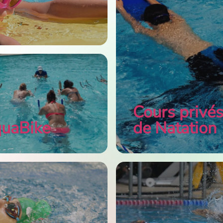
Cours privé
uaBike
de Natation