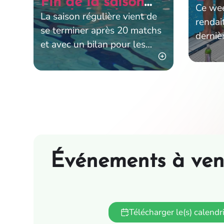
Fin de la saison
Eur
Ce we
régulière, Place
La saison régulière vient de
rendai
aux Play-offs
se terminer après 20 matchs
derniè
et avec un bilan pour les
Challe
Carougeois de 12 victoires
effecti
pour 8 défaites et
Pontik
Événements à ven
Télécharger le(s) calendri