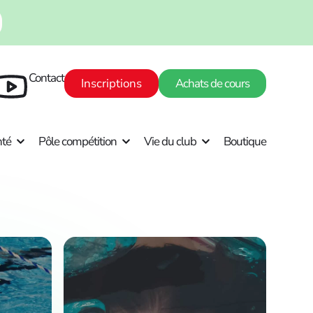
Contact
Inscriptions
Achats de cours
nté
Pôle compétition
Vie du club
Boutique