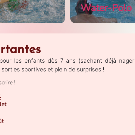
Water-Polo
rtantes
our les enfants dès 7 ans (sachant déjà nager
orties sportives et plein de surprises !
crire !
t
let
ût