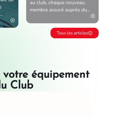
partenariat avec
au club, chaque nouveau
e
membre assuré auprès du
le Carouge
Groupe Mutuel permet au
Natation
à
Carouge Natation de
er les
percevoir des versements
Tous les articles
supplémentaires
votre équipement
u Club