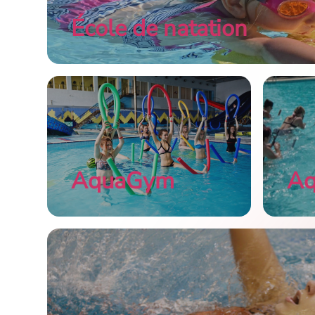
École de natation
AquaGym
Aq