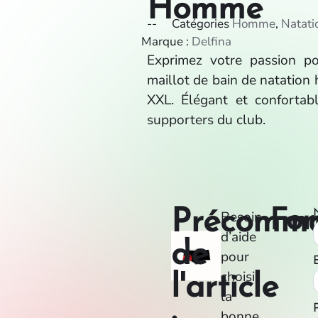
Homme
--
Catégories
Homme
,
Natati
Marque :
Delfina
Exprimez votre passion p
maillot de bain de natation 
XXL. Élégant et confortabl
supporters du club.
Précomm
For
Besoin
d’aide
de
pour
choisir
l'article
la
bonne