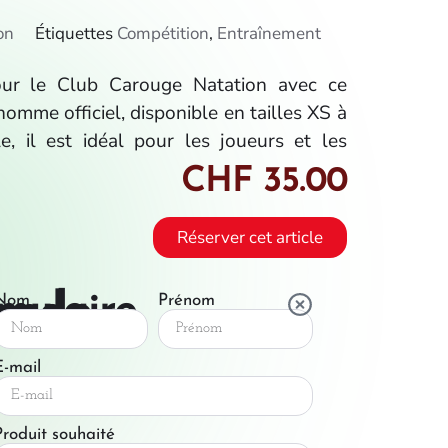
on
Étiquettes
Compétition
,
Entraînement
our le Club Carouge Natation avec ce
homme officiel, disponible en tailles XS à
e, il est idéal pour les joueurs et les
CHF
35.00
Réserver cet article
ande
mulaire
Nom
Prénom
E-mail
Produit souhaité