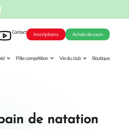
Contact
Inscriptions
Achats de cours
nté
Pôle compétition
Vie du club
Boutique
bain de natation