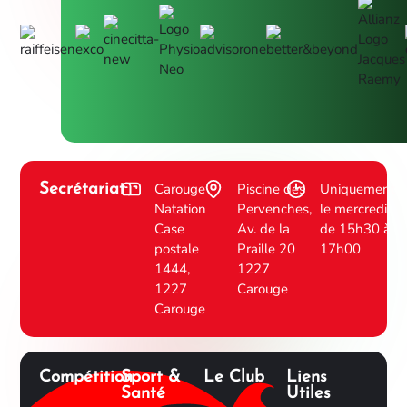
Carouge
Piscine des
Uniquement
Secrétariat
Natation
Pervenches,
le mercredi
Case
Av. de la
de 15h30 à
postale
Praille 20
17h00
1444,
1227
1227
Carouge
Carouge
Compétition
Sport &
Le Club
Liens
Santé
Utiles