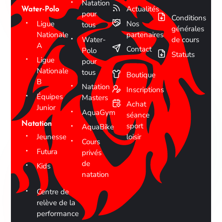
Natation
Actualités
Water-Polo
pour
Conditions
Ligue
Nos
tous
générales
Nationale
partenaires
Water-
de cours
A
Contact
Polo
Statuts
Ligue
pour
Nationale
tous
Boutique
B
Natation
Inscriptions
Équipes
Masters
Achat
Junior
AquaGym
séance
Natation
sport
AquaBike
Jeunesse
loisir
Cours
Futura
privés
de
Kids
natation
Centre de
relève de la
performance