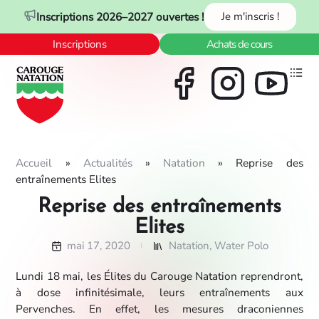
Panneau de gestion des cookies
Inscriptions 2026–2027 ouvertes !
Je m'inscris !
Inscriptions
Achats de cours
Accueil
»
Actualités
»
Natation
»
Reprise des
entraînements Elites
Reprise des entraînements
Elites
mai 17, 2020
Natation
,
Water Polo
Lundi 18 mai, les Élites du Carouge Natation reprendront,
à dose infinitésimale, leurs entraînements aux
Pervenches. En effet, les mesures draconiennes