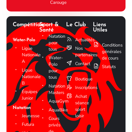
Carouge
Compétition
Sport &
Le Club
Liens
Santé
Utiles
Natation
Actualités
Water-Polo
pour
Conditions
Ligue
Nos
tous
générales
Nationale
partenaires
Water-
de cours
A
Contact
Polo
Statuts
Ligue
pour
Nationale
tous
Boutique
B
Natation
Inscriptions
Équipes
Masters
Achat
Junior
AquaGym
séance
Natation
sport
AquaBike
Jeunesse
loisir
Cours
Futura
privés
de