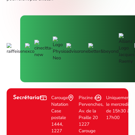
Carouge
Piscine des
Uniquement
Secrétariat
Natation
Pervenches,
le mercredi
Case
Av. de la
de 15h30 à
postale
Praille 20
17h00
1444,
1227
1227
Carouge