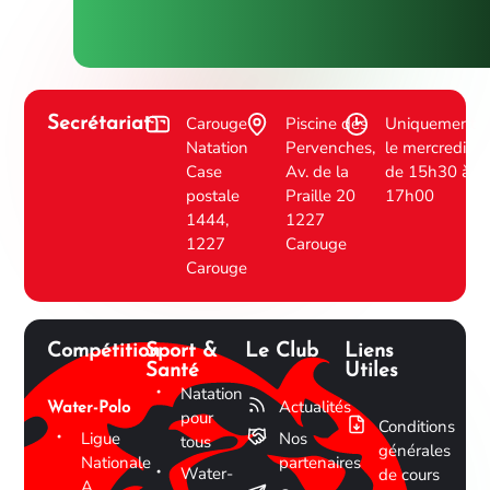
Carouge
Piscine des
Uniquement
Secrétariat
Natation
Pervenches,
le mercredi
Case
Av. de la
de 15h30 à
postale
Praille 20
17h00
1444,
1227
1227
Carouge
Carouge
Compétition
Sport &
Le Club
Liens
Santé
Utiles
Natation
Actualités
Water-Polo
pour
Conditions
Ligue
Nos
tous
générales
Nationale
partenaires
Water-
de cours
A