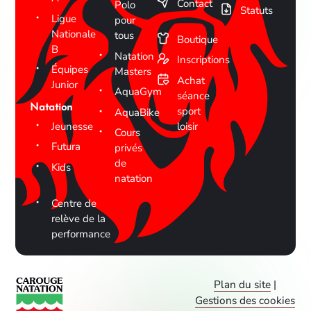
Contact
Polo
Statuts
Ligue
pour
Nationale
tous
Boutique
B
Natation
Inscriptions
Équipes
Masters
Achat
Junior
AquaGym
séance
Natation
sport
AquaBike
Jeunesse
loisir
Cours
Futura
privés
de
Kids
natation
Centre de
relève de la
performance
Plan du site
|
Gestions des cookies