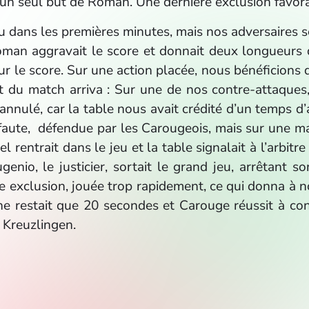
 un seul but de Roman. Une dernière exclusion favora
lu dans les premières minutes, mais nos adversaires se
Roman aggravait le score et donnait deux longueurs 
ur le score. Sur une action placée, nous bénéficion
nt du match arriva : Sur une de nos contre-attaque
annulé, car la table nous avait crédité d’un temps 
 faute, défendue par les Carougeois, mais sur une ma
 rentrait dans le jeu et la table signalait à l’arbitr
genio, le justicier, sortait le grand jeu, arrêtant
e exclusion, jouée trop rapidement, ce qui donna à no
ne restait que 20 secondes et Carouge réussit à con
à Kreuzlingen.