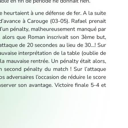
ble en fin de période ne donnait rien.
 heurtaient à une défense de fer. A la suite
d’avance à Carouge (03-05). Rafael prenait
s d’un pénalty, malheureusement manqué par
s, alors que Roman inscrivait son 3ème but,
d’attaque de 20 secondes au lieu de 30…! Sur
uvaise interprétation de la table (oublie de
e la mauvaise rentrée. Un pénalty était alors,
 son second pénalty du match ! Sur l’attaque
s adversaires l’occasion de réduire le score
server son avantage. Victoire finale 5-4 et