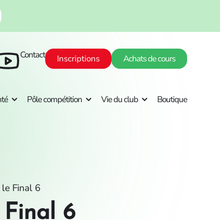
Contact
Inscriptions
Achats de cours
nté
Pôle compétition
Vie du club
Boutique
le Final 6
 Final 6