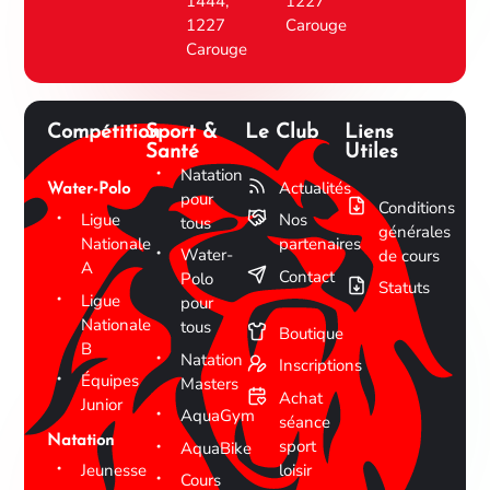
1444,
1227
1227
Carouge
Carouge
Compétition
Sport &
Le Club
Liens
Santé
Utiles
Natation
Actualités
Water-Polo
pour
Conditions
Ligue
Nos
tous
générales
Nationale
partenaires
Water-
de cours
A
Contact
Polo
Statuts
Ligue
pour
Nationale
tous
Boutique
B
Natation
Inscriptions
Équipes
Masters
Achat
Junior
AquaGym
séance
Natation
sport
AquaBike
Jeunesse
loisir
Cours