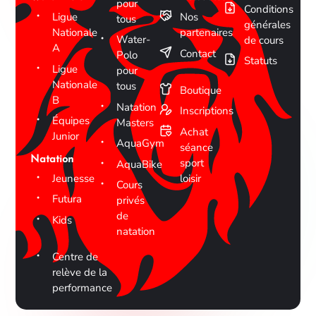
pour
Conditions
Ligue
Nos
tous
générales
Nationale
partenaires
Water-
de cours
A
Contact
Polo
Statuts
Ligue
pour
Nationale
tous
Boutique
B
Natation
Inscriptions
Équipes
Masters
Achat
Junior
AquaGym
séance
Natation
sport
AquaBike
Jeunesse
loisir
Cours
Futura
privés
de
Kids
natation
Centre de
relève de la
performance