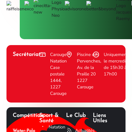
Carouge
Piscine des
Uniquement
Secrétariat
Natation
Pervenches,
le mercredi
Case
Av. de la
de 15h30 à
postale
Praille 20
17h00
1444,
1227
1227
Carouge
Carouge
Compétition
Sport &
Le Club
Liens
Santé
Utiles
Natation
Actualités
Water-Polo