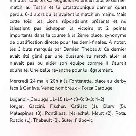
minutes, tous les Carougeois avaient en tête, le dernier
match au Tessin et le catastrophique dernier quart
perdu, 6-1 alors qu’ils avaient le match en mains. Mais
cette fois, les Lions répondaient présents et ne
laissaient pas échapper la victoire et 2 points
importants dans la course à la 2ème place, synonyme
de qualification directe pour les demi-finales. A noter,
les 3 buts marqués par Damien Thebault. Ce dernier
avait été gêné par une blessure au match aller et
n’avait pas pu aider son équipe comme il l’aurait
souhaité. Une belle revanche pour lui également.
Mercredi 24 mai à 20h à la Fontenette, place au derby
face à Genève. Venez nombreux – Forza Carouge
Lugano – Carouge 11-15 (1-4 ;3-6; 3-3; 4-2)
Jörger, Gazzini, Fischer, Catillaz (1), Blary (5),
Malaspinas (3), Pontikeas, Marechal, Melet (2), Rota,
Roscio (1), Thebault (3), Suter. Filipovic