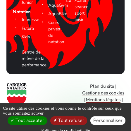
Achat
Junior
AquaGym
séance
Natation
sport
AquaBike
Jeunesse
loisir
Cours
Futura
privés
de
Kids
natation
Centre de
relève de la
performance
Plan du site
|
Gestions des cookies
|
Mentions légales
|
CGV
Ce site utilise des cookies et vous donne le contrôle sur ceux que
vous souhaitez activer
@
2026
–
Carouge
Tout accepter
Tout refuser
Personnaliser
– Tous
Natation
Politique de confidentialité