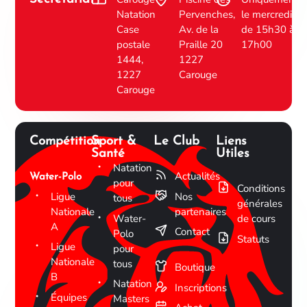
Natation
Pervenches,
le mercredi
Case
Av. de la
de 15h30 à
postale
Praille 20
17h00
1444,
1227
1227
Carouge
Carouge
Compétition
Sport &
Le Club
Liens
Santé
Utiles
Natation
Actualités
Water-Polo
pour
Conditions
Ligue
Nos
tous
générales
Nationale
partenaires
Water-
de cours
A
Contact
Polo
Statuts
Ligue
pour
Nationale
tous
Boutique
B
Natation
Inscriptions
Équipes
Masters