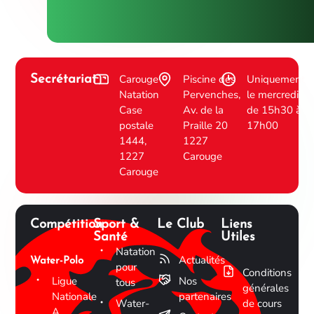
Carouge
Piscine des
Uniquement
Secrétariat
Natation
Pervenches,
le mercredi
Case
Av. de la
de 15h30 à
postale
Praille 20
17h00
1444,
1227
1227
Carouge
Carouge
Compétition
Sport &
Le Club
Liens
Santé
Utiles
Natation
Actualités
Water-Polo
pour
Conditions
Ligue
Nos
tous
générales
Nationale
partenaires
Water-
de cours
A