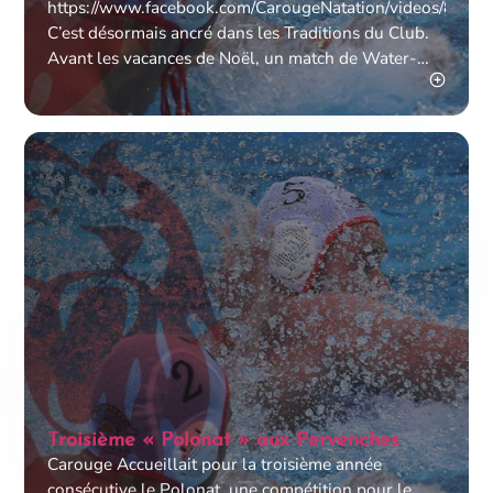
https://www.facebook.com/CarougeNatation/videos/8647
C’est désormais ancré dans les Traditions du Club.
Avant les vacances de Noël, un match de Water-
polo oppose les parents à leurs enfants,
Troisième « Polonat » aux Pervenches
Carouge Accueillait pour la troisième année
consécutive le Polonat, une compétition pour le