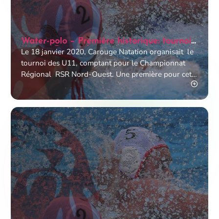
Water-polo – Première historique: tournoi
U11 aux Pervenches
Le 18 janvier 2020, Carouge Natation organisait le
tournoi des U11, comptant pour le Championnat
Régional RSR Nord-Ouest. Une première pour cette
catégorie qui,