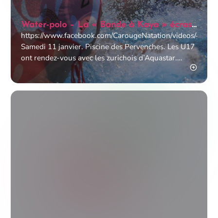
Water-polo – La « Bande à Kaya » écrase
Aquastar 27 à 8
https://www.facebook.com/CarougeNatation/videos/4692
Samedi 11 janvier. Piscine des Pervenches. Les U17
ont rendez-vous avec les zurichois d’Aquastar.
Match particulier, aux allures de revanche. On se
souvient