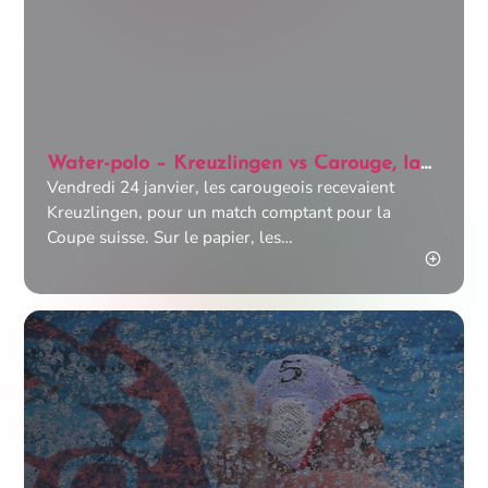
Water-polo – Kreuzlingen vs Carouge, la
correction
Vendredi 24 janvier, les carougeois recevaient
Kreuzlingen, pour un match comptant pour la
Coupe suisse. Sur le papier, les
thurgoviens partaient naturellement favoris.
Entraînés par Vinko Rossi, depuis