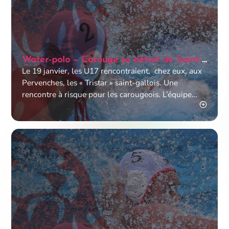
Water-polo – Carouge se défait de Saint-
Gall
Le 19 janvier, les U17 rencontraient, chez eux, aux
Pervenches, les « Tristar » saint-gallois. Une
rencontre à risque pour les carougeois. L’équipe
adverse a, en