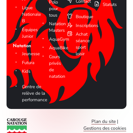
Contact
Polo
Statuts
Ligue
pour
Nationale
tous
Boutique
B
Natation
Inscriptions
Équipes
Masters
Achat
Junior
AquaGym
séance
Natation
sport
AquaBike
Jeunesse
loisir
Cours
Futura
privés
de
Kids
natation
Centre de
relève de la
performance
Plan du site
|
Gestions des cookies