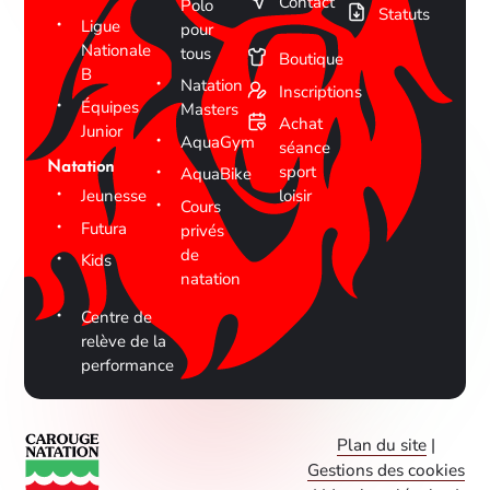
Contact
Polo
Statuts
Ligue
pour
Nationale
tous
Boutique
B
Natation
Inscriptions
Équipes
Masters
Achat
Junior
AquaGym
séance
Natation
sport
AquaBike
Jeunesse
loisir
Cours
Futura
privés
de
Kids
natation
Centre de
relève de la
performance
Plan du site
|
Gestions des cookies