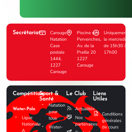
Carouge
Piscine des
Uniquement
Secrétariat
Natation
Pervenches,
le mercredi
Case
Av. de la
de 15h30 à
postale
Praille 20
17h00
1444,
1227
1227
Carouge
Carouge
Compétition
Sport &
Le Club
Liens
Santé
Utiles
Natation
Actualités
Water-Polo
pour
Conditions
Ligue
Nos
tous
générales
Nationale
partenaires
Water-
de cours
A